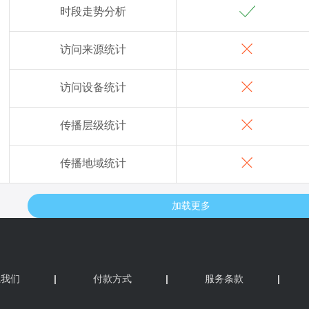
系我们
|
付款方式
|
服务条款
|