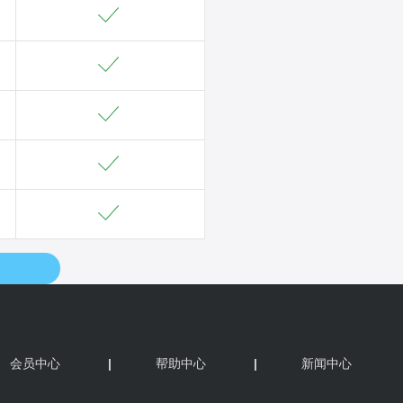
会员中心
|
帮助中心
|
新闻中心