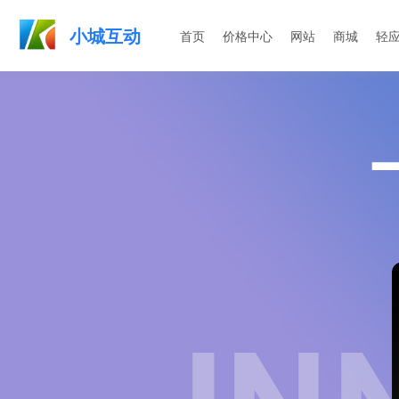
小城互动
首页
价格中心
网站
商城
轻