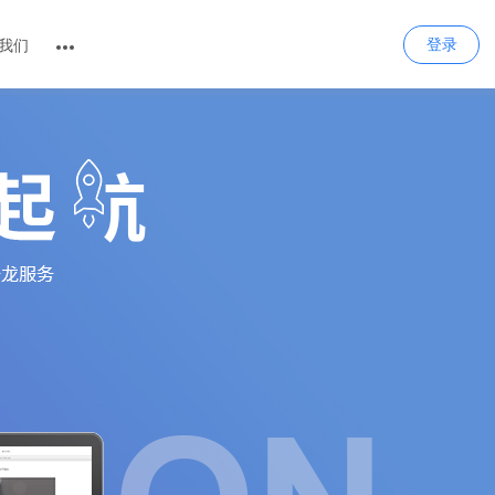
登录
我们